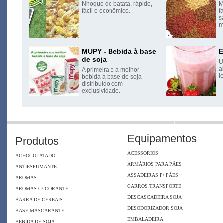
Nhoque de batata, rápido,
M
fácil e econômico.
f
s
m
MUPY - Bebida à base
E
de soja
U
a
A primeira e a melhor
l
bebida à base de soja
distribuído com
exclusividade.
Equipamentos
Produtos
ACESSÓRIOS
ACHOCOLATADO
ARMÁRIOS PARA PÃES
ANTIESPUMANTE
ASSADEIRAS P/ PÃES
AROMAS
CARROS TRANSPORTE
AROMAS C/ CORANTE
DESCASCADEIRA SOJA
BARRA DE CEREAIS
DESODORIZADOR SOJA
BASE MASCARANTE
EMBALADEIRA
BEBIDA DE SOJA