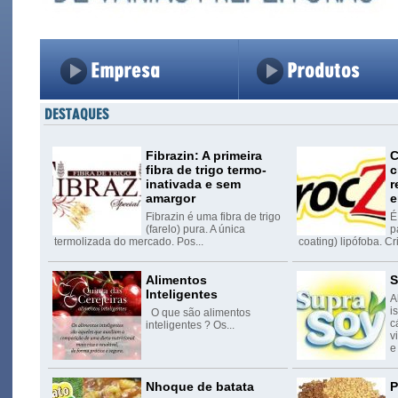
Fibrazin: A primeira
C
fibra de trigo termo-
c
inativada e sem
r
amargor
e
Fibrazin é uma fibra de trigo
É
(farelo) pura. A única
p
termolizada do mercado. Pos...
coating) lipófoba. C
Alimentos
S
Inteligentes
A
i
O que são alimentos
c
inteligentes ? Os...
v
e
Nhoque de batata
P